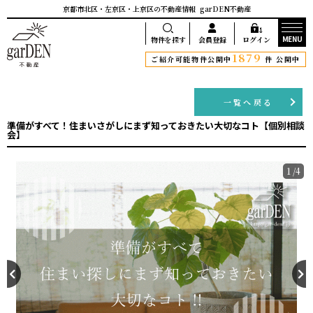
京都市北区・左京区・上京区の不動産情報
garDEN不動産
MENU
物件を探す
会員登録
ログイン
1879
ご紹介可能物件公開中
件 公開中
一覧へ戻る
準備がすべて！住まいさがしにまず知っておきたい大切なコト【個別相談
会】
1
/
4