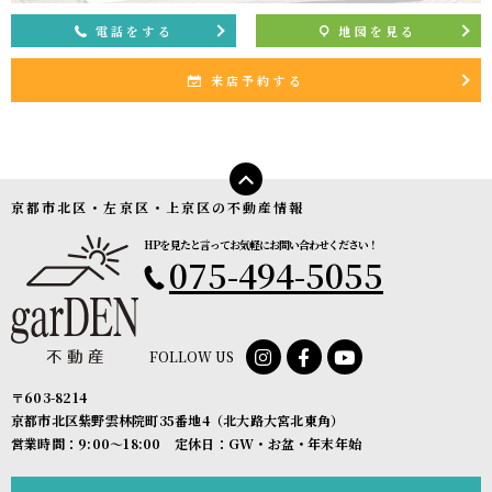
て管理されることとなります。
電話をする
地図を見る
サイト管理会社は、そのサービスの改善・向上を目指すことに加え、メー
ルマガジンなどによる情報提供、お客様による購買の分析をして、当社の
来店予約する
事業運営を改善するために、個人データ（お客様が指定された他の方の宛
先情報を除く）を利用します。
当社は、サイト管理会社に対し、個人情報保護法を遵守し、お客様のプラ
イバシーに配慮した個人情報の取り扱いをすることを規約などで義務づけ
ております。
京都市北区・左京区・上京区の不動産情報
４．お客様情報の第三者への開示・提供
HPを見たと言ってお気軽にお問い合わせください！
当社は、前項3．の利用目的に記載した場合及び以下のいずれかに該当す
075-494-5055
る場合を除き、お客さま情報を第三者へ開示又は提供いたしません。
(1) ご本人の同意がある場合
(2) 法令に基づき開示・提供を求められた場合
(3) 人の生命、身体又は財産の保護のために必要な場合であって、お客さ
FOLLOW US
まの同意を得ることが困難である場合
(4) 公衆衛生の向上又は児童の健全な育成の推進のために特に必要がある
〒603-8214
場合であって、お客さまの同意を得ることが困難である場合
京都市北区紫野雲林院町35番地4（北大路大宮北東角）
(5) 国又は地方公共団体等が公的な事務を実施する上で、協力する必要が
営業時間：9:00〜18:00 定休日：GW・お盆・年末年始
ある場合であって、お客さまの同意を得ることにより当該事務の遂行に支
障を及ぼすおそれがある場合