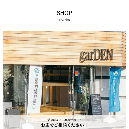
(5) 保有するお客さま情報について、お客さま本人からの開示、訂正、削
除、利用停止の依頼を所定の窓口でお受けして、誠意をもって対応いたし
SHOP
ます。
具体的には、以下の内容に従ってお客さま情報の取り扱いをいたします。
お店情報
３．お客様の情報の利用目的
当社は、不動産についてのサービスをお客さまにご利用いただくにあた
り、各種の申込みの受付、訪問、提案、見積、各種の工事やサービス提供
等の機会に、当社が直接あるいは協力会社又は業務委託先等を通じて、お
客さまの個人情報（お客さまの電子メールアドレス、氏名、住所、電話番
号等）を取得いたしますが、これらの個人情報は下記の目的に利用させて
いただきます。
(1) 不動産についてのサービスの提供
(2) 不動産についてのサービスのアフターサービスの提供
(3) 不動産についてのサービスのお知らせ・ＰＲ、調査・データ集積、研
究開発
(4) ウェブサイトシステム管理会社（以下「サイト管理会社」といいま
す。）への提供。
(5) その他上記(1)から(4)に附随する業務の実施
なお、当社は、サイト管理会社が提供するサービス改善に必要な範囲で、
プロによる丁寧なサポート
お客様の個人データをサイト管理会社に提供します。
お店でご相談ください！
このように提供された個人データにつきましては、サイト管理会社におい