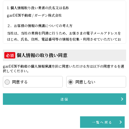
1. 個人情報取り扱い業者の氏名又は名称
garDEN不動産 / ガーデン株式会社
２．お客様の情報の保護についての考え方
当社は、当社の業務を円滑に行うため、お客さまの電子メールアドレスを
はじめ、氏名、住所、電話番号等の情報を収集・利用させていただいてお
ります。
当社は、これらのお客さまの個人情報（以下「お客さま情報」といいま
個人情報の取り扱い同意
必須
す。）の適正な保護を重大な責務と認識し、この責務を果たすために、次
の方針の下でお客さま情報を取り扱います。
garDEN不動産の個人情報保護方針に同意いただける方は以下の同意するを選
(1) お客さま情報に適用される個人情報の保護に関する法律その他の関係
択してください。
法令を遵守し、適切に取り扱います。また、適宜取扱いの改善に努めま
す。
同意する
同意しない
(2) お客さま情報の取扱いに関する規程を明確にし、従業者に周知徹底し
ます。また、取引先等に対しても適切にお客さま情報を取り扱うように要
送信
請します。
(3) お客さま情報の収集に際しては、利用目的を特定して通知または公表
し、その利用目的にしたがってお客さま情報を取り扱います。
(4) お客さま情報の漏洩、紛失、改ざん等を防止するために必要な 対策を
一覧へ戻る
講じて適切な管理を行います。