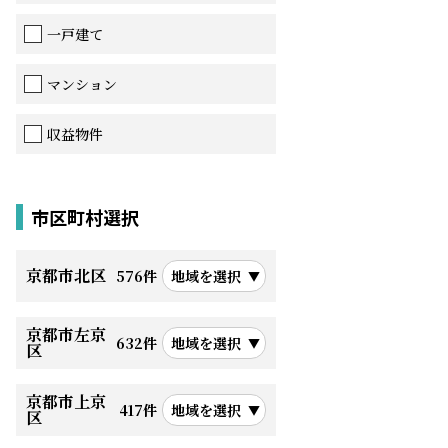
一戸建て
マンション
収益物件
市区町村選択
京都市北区
576件
地域を選択
京都市左京
632件
地域を選択
区
京都市上京
417件
地域を選択
区