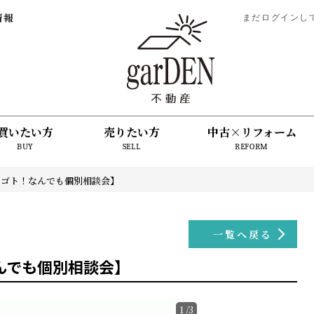
情報
まだログインし
買いたい方
売りたい方
中古×リフォーム
BUY
SELL
REFORM
ゴト！なんでも個別相談会】
一覧へ戻る
んでも個別相談会】
1
/
3