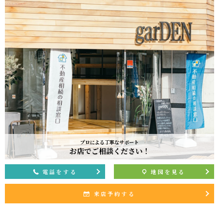
当社は、不動産についてのサービスをお客さまにご利用いただくにあた
り、各種の申込みの受付、訪問、提案、見積、各種の工事やサービス提供
等の機会に、当社が直接あるいは協力会社又は業務委託先等を通じて、お
客さまの個人情報（お客さまの電子メールアドレス、氏名、住所、電話番
号等）を取得いたしますが、これらの個人情報は下記の目的に利用させて
いただきます。
(1) 不動産についてのサービスの提供
(2) 不動産についてのサービスのアフターサービスの提供
(3) 不動産についてのサービスのお知らせ・ＰＲ、調査・データ集積、研
究開発
(4) ウェブサイトシステム管理会社（以下「サイト管理会社」といいま
す。）への提供。
(5) その他上記(1)から(4)に附随する業務の実施
なお、当社は、サイト管理会社が提供するサービス改善に必要な範囲で、
プロによる丁寧なサポート
お客様の個人データをサイト管理会社に提供します。
お店でご相談ください！
このように提供された個人データにつきましては、サイト管理会社におい
て管理されることとなります。
電話をする
地図を見る
サイト管理会社は、そのサービスの改善・向上を目指すことに加え、メー
ルマガジンなどによる情報提供、お客様による購買の分析をして、当社の
来店予約する
事業運営を改善するために、個人データ（お客様が指定された他の方の宛
先情報を除く）を利用します。
当社は、サイト管理会社に対し、個人情報保護法を遵守し、お客様のプラ