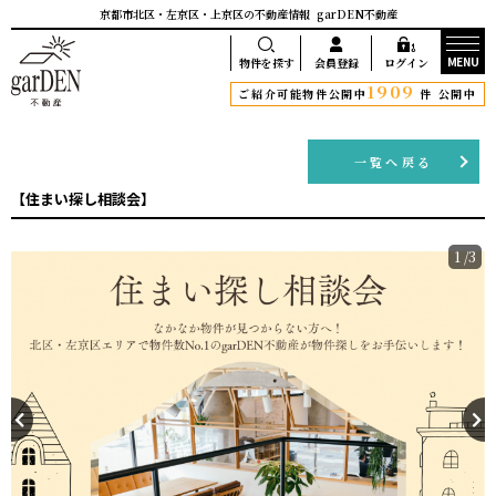
京都市北区・左京区・上京区の不動産情報
garDEN不動産
MENU
物件を探す
会員登録
ログイン
1909
ご紹介可能物件公開中
件 公開中
一覧へ戻る
【住まい探し相談会】
1
/
3