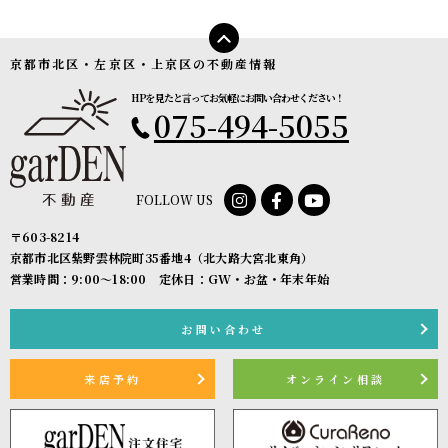
イバシーに配慮した個人情報の取り扱いをすることを規約などで義務づけ
ております。
京都市北区・左京区・上京区の不動産情報
４．お客様情報の第三者への開示・提供
HPを見たと言ってお気軽にお問い合わせください！
当社は、前項3．の利用目的に記載した場合及び以下のいずれかに該当す
075-494-5055
る場合を除き、お客さま情報を第三者へ開示又は提供いたしません。
(1) ご本人の同意がある場合
(2) 法令に基づき開示・提供を求められた場合
(3) 人の生命、身体又は財産の保護のために必要な場合であって、お客さ
FOLLOW US
まの同意を得ることが困難である場合
(4) 公衆衛生の向上又は児童の健全な育成の推進のために特に必要がある
〒603-8214
場合であって、お客さまの同意を得ることが困難である場合
京都市北区紫野雲林院町35番地4（北大路大宮北東角）
(5) 国又は地方公共団体等が公的な事務を実施する上で、協力する必要が
営業時間：9:00〜18:00 定休日：GW・お盆・年末年始
ある場合であって、お客さまの同意を得ることにより当該事務の遂行に支
障を及ぼすおそれがある場合
お問い合わせ
(6) 次項5．に掲げる者に対して提供する場合
５．お客様情報の開示
来店予約
オンライン相談
当社が保有するお客さま情報に関して、お客さまご自身の情報の開示をご
希望される場合には、お申し出いただいた方がご本人であることを確認し
た上で、合理的な期間及び範囲で回答いたします。