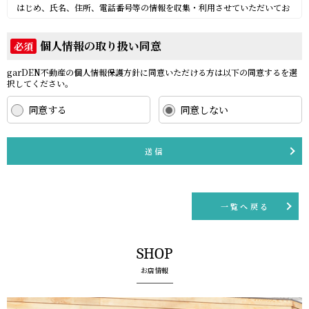
はじめ、氏名、住所、電話番号等の情報を収集・利用させていただいてお
ります。
当社は、これらのお客さまの個人情報（以下「お客さま情報」といいま
個人情報の取り扱い同意
必須
す。）の適正な保護を重大な責務と認識し、この責務を果たすために、次
の方針の下でお客さま情報を取り扱います。
garDEN不動産の個人情報保護方針に同意いただける方は以下の同意するを選
(1) お客さま情報に適用される個人情報の保護に関する法律その他の関係
択してください。
法令を遵守し、適切に取り扱います。また、適宜取扱いの改善に努めま
す。
同意する
同意しない
(2) お客さま情報の取扱いに関する規程を明確にし、従業者に周知徹底し
ます。また、取引先等に対しても適切にお客さま情報を取り扱うように要
送信
請します。
(3) お客さま情報の収集に際しては、利用目的を特定して通知または公表
し、その利用目的にしたがってお客さま情報を取り扱います。
(4) お客さま情報の漏洩、紛失、改ざん等を防止するために必要な 対策を
一覧へ戻る
講じて適切な管理を行います。
(5) 保有するお客さま情報について、お客さま本人からの開示、訂正、削
除、利用停止の依頼を所定の窓口でお受けして、誠意をもって対応いたし
SHOP
ます。
具体的には、以下の内容に従ってお客さま情報の取り扱いをいたします。
お店情報
３．お客様の情報の利用目的