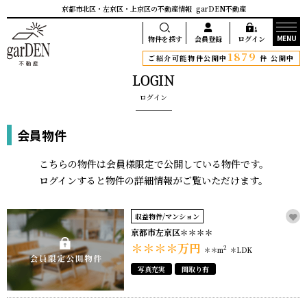
京都市北区・左京区・上京区の不動産情報
garDEN不動産
MENU
物件を探す
会員登録
ログイン
1879
ご紹介可能物件公開中
件 公開中
LOGIN
ログイン
会員物件
こちらの物件は会員様限定で公開している物件です。
ログインすると物件の詳細情報がご覧いただけます。
収益物件/マンション
京都市左京区＊＊＊＊
＊＊＊＊
万円
2
＊＊m
＊LDK
写真充実
間取り有