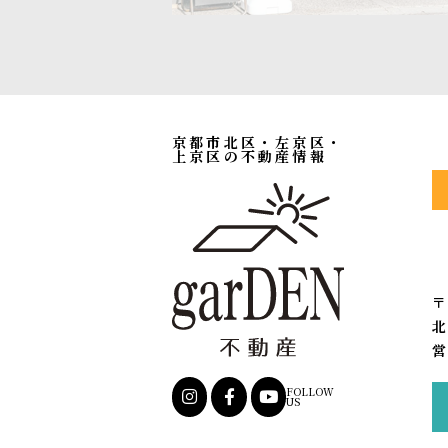
京都市北区・左京区・
上京区の不動産情報
〒
北
営
FOLLOW
US