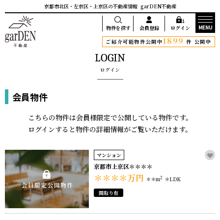
京都市北区・左京区・上京区の不動産情報
garDEN不動産
MENU
物件を探す
会員登録
ログイン
1899
ご紹介可能物件公開中
件 公開中
LOGIN
ログイン
会員物件
こちらの物件は会員様限定で公開している物件です。
ログインすると物件の詳細情報がご覧いただけます。
マンション
京都市上京区＊＊＊＊
＊＊＊＊
万円
2
＊＊m
＊LDK
間取り有