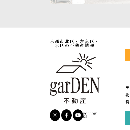
京都市北区・左京区・
上京区の不動産情報
〒
北
営
FOLLOW
US