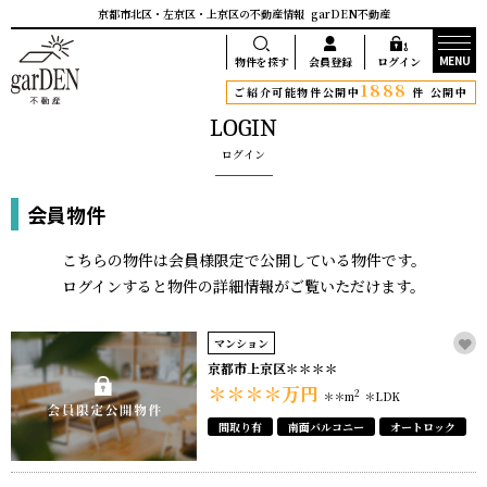
京都市北区・左京区・上京区の不動産情報
garDEN不動産
MENU
物件を探す
会員登録
ログイン
1888
ご紹介可能物件公開中
件 公開中
LOGIN
ログイン
会員物件
こちらの物件は会員様限定で公開している物件です。
ログインすると物件の詳細情報がご覧いただけます。
マンション
京都市上京区＊＊＊＊
＊＊＊＊
万円
2
＊＊m
＊LDK
間取り有
南面バルコニー
オートロック