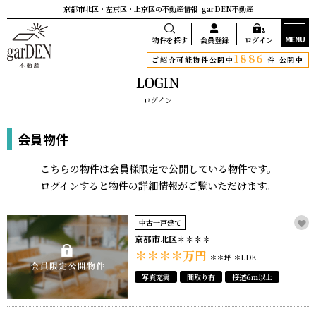
京都市北区・左京区・上京区の不動産情報
garDEN不動産
MENU
物件を探す
会員登録
ログイン
1886
ご紹介可能物件公開中
件 公開中
LOGIN
ログイン
会員物件
こちらの物件は会員様限定で公開している物件です。
ログインすると物件の詳細情報がご覧いただけます。
中古一戸建て
京都市北区＊＊＊＊
＊＊＊＊
万円
＊＊坪
＊LDK
写真充実
間取り有
接道6ｍ以上