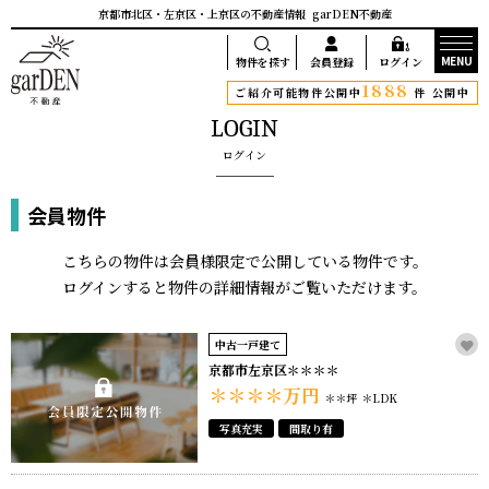
京都市北区・左京区・上京区の不動産情報
garDEN不動産
MENU
物件を探す
会員登録
ログイン
1888
ご紹介可能物件公開中
件 公開中
LOGIN
ログイン
会員物件
こちらの物件は会員様限定で公開している物件です。
ログインすると物件の詳細情報がご覧いただけます。
中古一戸建て
京都市左京区＊＊＊＊
＊＊＊＊
万円
＊＊坪
＊LDK
写真充実
間取り有