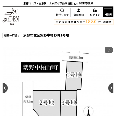
京都市北区・左京区・上京区の不動産情報
garDEN不動産
MENU
物件を探す
会員登録
ログイン
1880
ご紹介可能物件公開中
件 公開中
京都市北区紫野中柏野町1号地
新築一戸建て
1
/6