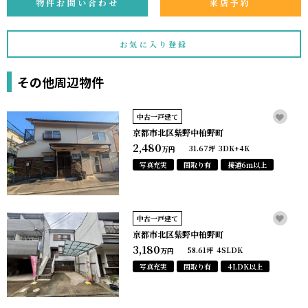
物件お問い合わせ
来店予約
お気に入り登録
その他周辺物件
中古一戸建て
京都市北区紫野中柏野町
2,480
31.67坪
3DK+4K
万円
写真充実
間取り有
接道6ｍ以上
中古一戸建て
京都市北区紫野中柏野町
3,180
58.61坪
4SLDK
万円
写真充実
間取り有
4LDK以上