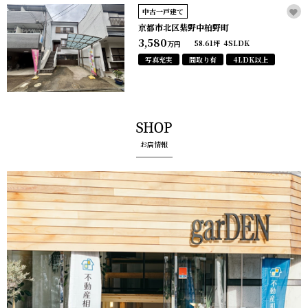
中古一戸建て
京都市北区紫野中柏野町
3,580
58.61坪
4SLDK
万円
写真充実
間取り有
4LDK以上
SHOP
お店情報