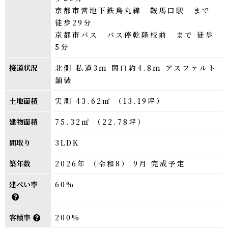
京都市営地下鉄烏丸線 鞍馬口駅 まで
徒歩29分
京都市バス バス停乾隆校前 まで 徒歩
5分
接道状況
北側 私道3m 間口約4.8m アスファルト
舗装
土地面積
実測 43.62㎡ （13.19坪）
建物面積
75.32㎡ （22.78坪）
間取り
3LDK
築年数
2026年 （令和8） 9月 完成予定
建ぺい率
60%
容積率
200%