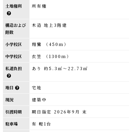
土地権利
所有権
構造および
木造 地上3階建
階数
小学校区
翔鸞 （450m）
中学校区
衣笠 （1300m）
私道負担
あり 約5.3㎡～22.73㎡
地目
宅地
現況
建築中
引渡時期
期日指定 2026年9月 末
駐車場
有 軽1台