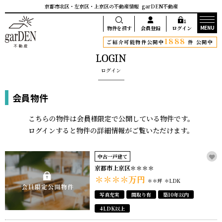
京都市北区・左京区・上京区の不動産情報
garDEN不動産
MENU
物件を探す
会員登録
ログイン
1888
ご紹介可能物件公開中
件 公開中
LOGIN
ログイン
会員物件
こちらの物件は会員様限定で公開している物件です。
ログインすると物件の詳細情報がご覧いただけます。
中古一戸建て
京都市上京区＊＊＊＊
＊＊＊＊
万円
＊＊坪
＊LDK
写真充実
間取り有
築10年以内
4LDK以上