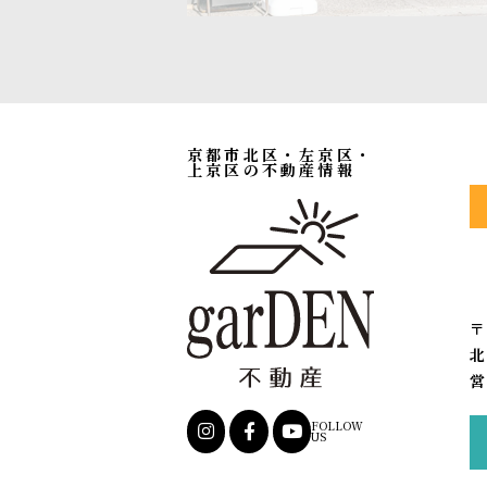
京都市北区・左京区・
上京区の不動産情報
〒
北
営
FOLLOW
US