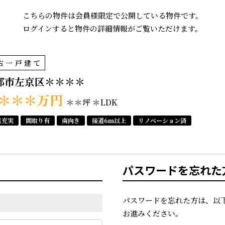
こちらの物件は会員様限定で公開している物件です。
ログインすると物件の詳細情報がご覧いただけます。
古一戸建て
都市左京区＊＊＊＊
＊＊＊
万円
＊＊坪
＊LDK
真充実
間取り有
南向き
接道6ｍ以上
リノベーション済
パスワードを忘れた
パスワードを忘れた方は、以
お進みください。