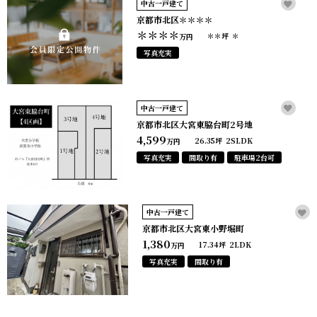
中古一戸建て
京都市北区＊＊＊＊
＊＊＊＊
＊＊坪
＊
万円
写真充実
中古一戸建て
京都市北区大宮東脇台町2号地
4,599
26.35坪
2SLDK
万円
写真充実
間取り有
駐車場2台可
中古一戸建て
京都市北区大宮東小野堀町
1,380
17.34坪
2LDK
万円
写真充実
間取り有