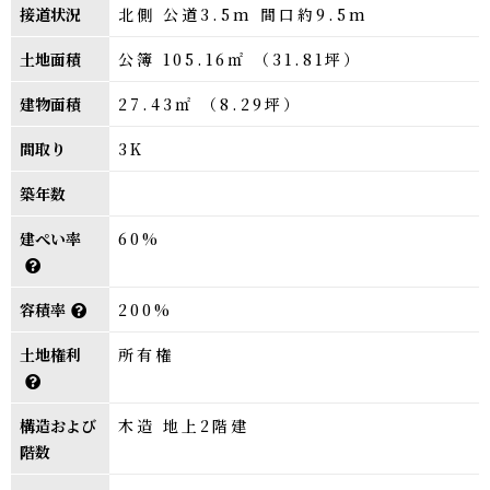
接道状況
北側 公道3.5m 間口約9.5m
土地面積
公簿 105.16㎡ （31.81坪）
建物面積
27.43㎡ （8.29坪）
間取り
3K
築年数
建ぺい率
60%
容積率
200%
土地権利
所有権
構造および
木造 地上2階建
階数