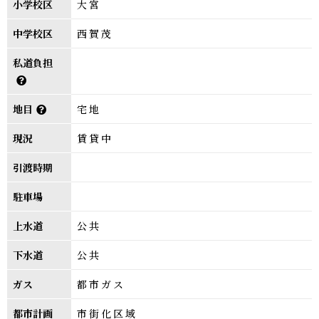
小学校区
大宮
中学校区
西賀茂
私道負担
地目
宅地
現況
賃貸中
引渡時期
駐車場
上水道
公共
下水道
公共
ガス
都市ガス
都市計画
市街化区域