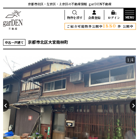
京都市北区・左京区・上京区の不動産情報
garDEN不動産
MENU
物件を探す
会員登録
ログイン
1880
ご紹介可能物件公開中
件 公開中
京都市北区大宮南林町
中古一戸建て
1
/4