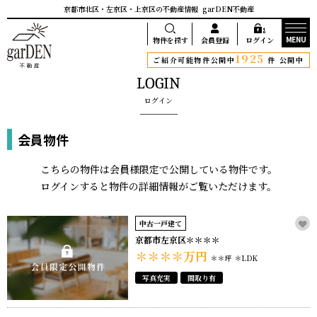
京都市北区・左京区・上京区の不動産情報
garDEN不動産
MENU
物件を探す
会員登録
ログイン
1925
ご紹介可能物件公開中
件 公開中
LOGIN
ログイン
会員物件
こちらの物件は会員様限定で公開している物件です。
ログインすると物件の詳細情報がご覧いただけます。
中古一戸建て
京都市左京区＊＊＊＊
＊＊＊＊
万円
＊＊坪
＊LDK
写真充実
間取り有