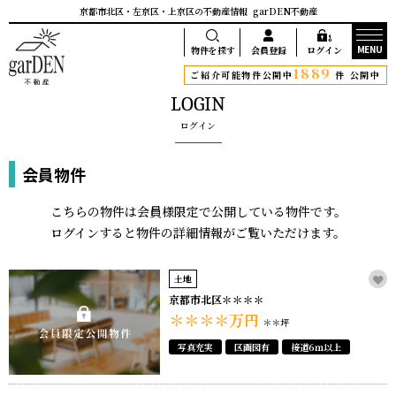
京都市北区・左京区・上京区の不動産情報
garDEN不動産
MENU
物件を探す
会員登録
ログイン
1889
ご紹介可能物件公開中
件 公開中
LOGIN
ログイン
会員物件
こちらの物件は会員様限定で公開している物件です。
ログインすると物件の詳細情報がご覧いただけます。
土地
京都市北区＊＊＊＊
＊＊＊＊
万円
＊＊坪
写真充実
区画図有
接道6ｍ以上