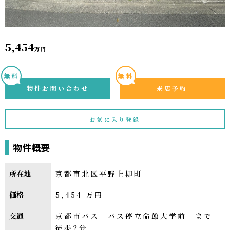
5,454
万円
無料
無料
物件お問い合わせ
来店予約
お気に入り登録
物件概要
所在地
京都市北区平野上柳町
価格
5,454
万円
交通
京都市バス バス停立命館大学前 まで
徒歩2分