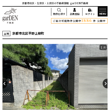
京都市北区・左京区・上京区の不動産情報
garDEN不動産
MENU
物件を探す
会員登録
ログイン
1886
ご紹介可能物件公開中
件 公開中
京都市北区平野上柳町
土地
1
/4