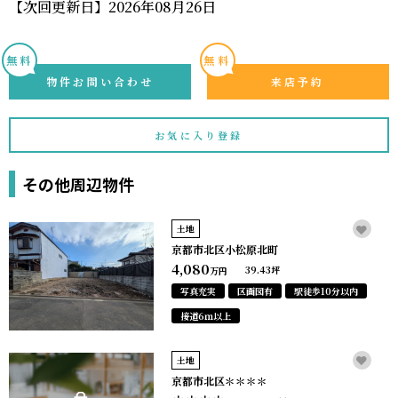
【次回更新日】2026年08月26日
無料
無料
物件お問い合わせ
来店予約
お気に入り登録
その他周辺物件
土地
京都市北区小松原北町
4,080
39.43坪
万円
写真充実
区画図有
駅徒歩10分以内
接道6ｍ以上
土地
京都市北区＊＊＊＊