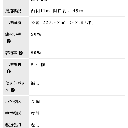
接道状況
西側11m 間口約2.49m
土地面積
公簿 227.68㎡ （68.87坪）
建ぺい率
50%
容積率
80%
土地権利
所有権
セットバッ
無し
ク
小学校区
金閣
中学校区
衣笠
私道負担
なし