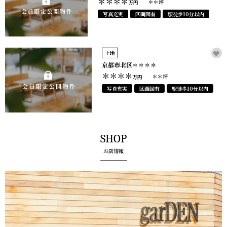
＊＊＊＊
＊＊坪
万円
写真充実
区画図有
駅徒歩10分以内
土地
京都市北区＊＊＊＊
＊＊＊＊
＊＊坪
万円
写真充実
区画図有
駅徒歩10分以内
SHOP
お店情報