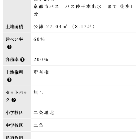
京都市バス バス停千本出水 まで 徒歩1
分
土地面積
公簿 27.04㎡ （8.17坪）
建ぺい率
60%
容積率
200%
土地権利
所有権
セットバッ
無し
ク
小学校区
二条城北
中学校区
二条
私道負担