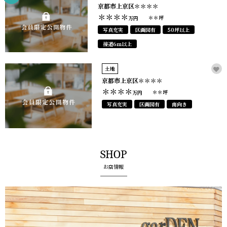
京都市上京区＊＊＊＊
＊＊＊＊
＊＊坪
万円
写真充実
区画図有
50坪以上
接道6ｍ以上
土地
京都市上京区＊＊＊＊
＊＊＊＊
＊＊坪
万円
写真充実
区画図有
南向き
SHOP
お店情報