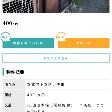
400
万円
無料
無料
物件お問い合わせ
来店予約
お気に入り登録
物件概要
所在地
京都市上京区弁天町
価格
400
万円
交通
JR山陰本線（嵯峨野線） 二条駅 まで
徒歩20分