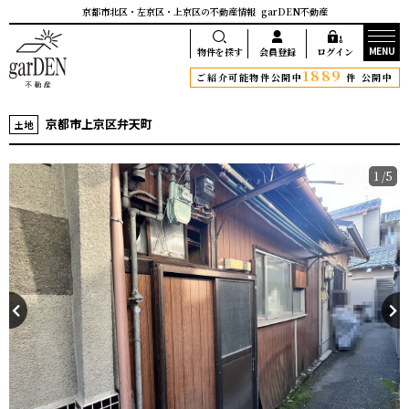
京都市北区・左京区・上京区の不動産情報
garDEN不動産
MENU
物件を探す
会員登録
ログイン
1889
ご紹介可能物件公開中
件 公開中
京都市上京区弁天町
土地
1
/5