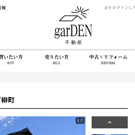
情報
まだログインし
買いたい方
売りたい方
中古×リフォーム
BUY
SELL
REFORM
丁柳町
1
/7