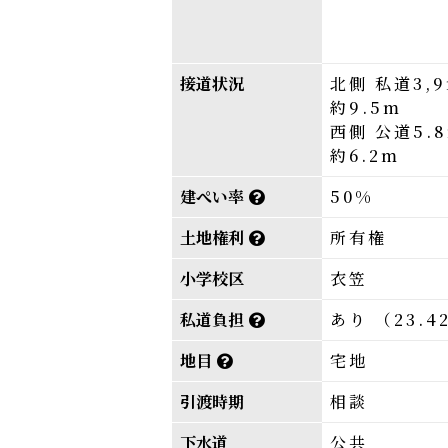
接道状況
北側 私道3,
約9.5m
西側 公道5.
約6.2m
建ぺい率
50%
土地権利
所有権
小学校区
衣笠
私道負担
あり （23.4
地目
宅地
引渡時期
相談
下水道
公共