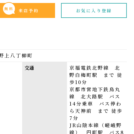
無料
来店予約
お気に入り登録
野上八丁柳町
交通
京福電鉄北野線 北
野白梅町駅 まで 徒
歩10分
京都市営地下鉄烏丸
線 北大路駅 バス
14分乗車 バス停わ
ら天神前 まで 徒歩
7分
JR山陰本線（嵯峨野
線） 円町駅 バス8