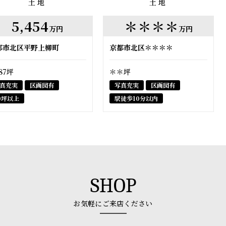
土地
土地
5,454
＊＊＊＊
万円
万円
都市北区平野上柳町
京都市北区＊＊＊＊
.87坪
＊＊坪
真充実
区画図有
写真充実
区画図有
0坪以上
駅徒歩10分以内
SHOP
お気軽にご来店ください