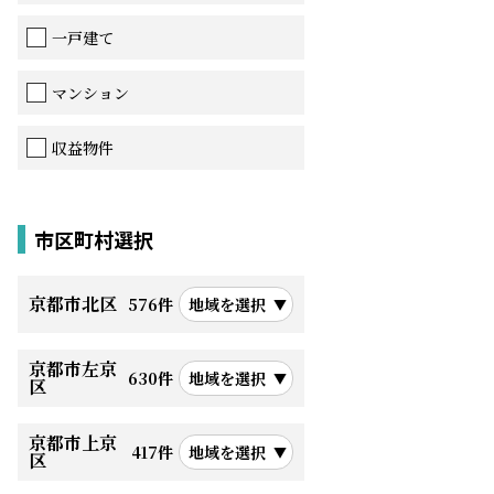
一戸建て
マンション
収益物件
市区町村選択
京都市北区
576件
地域を選択
京都市左京
630件
地域を選択
区
京都市上京
417件
地域を選択
区