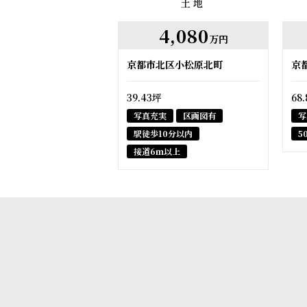
土地
4,080
万円
京都市北区小松原北町
京
39.43坪
68
写真充実
区画図有
写
駅徒歩10分以内
5
接道6ｍ以上