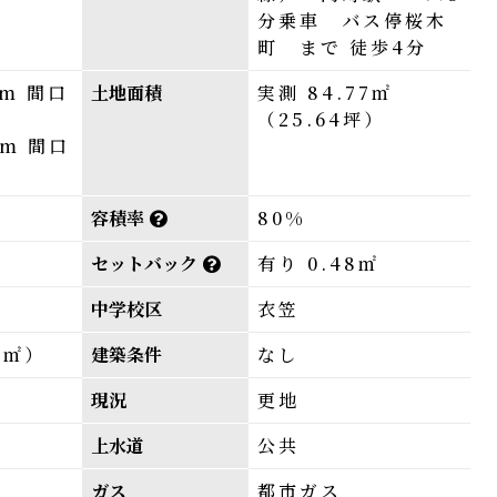
分乗車 バス停桜木
町 まで 徒歩4分
9m 間口
土地面積
実測 84.77㎡
（25.64坪）
8m 間口
容積率
80%
セットバック
有り 0.48㎡
中学校区
衣笠
2㎡）
建築条件
なし
現況
更地
上水道
公共
ガス
都市ガス