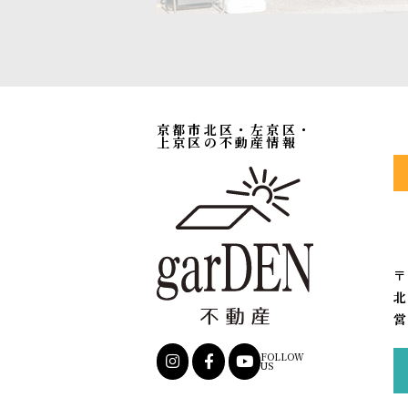
京都市北区・左京区・
上京区の不動産情報
〒
北
営
FOLLOW
US